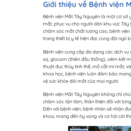
Giới thiệu về Bệnh viện
Bệnh viện Mắt Tây Nguyên là một cơ sở y 
mắt, phục vụ cho người dân khu vực Tây 
chăm sóc mắt chất lượng cao, bệnh viện 
trang thiết bị y tế hiện đại, cùng đội ngũ
Bệnh viện cung cấp đa dạng các dịch vụ 
xạ, glocom (thiên đầu thống), viêm kết 
thuật đục thủy tinh thể, mổ cắt mí mắt, và
khoa học, bệnh viện luôn đảm bảo mang lạ
vệ sức khỏe đôi mắt của mọi người.
Bệnh viện Mắt Tây Nguyên không chỉ chú 
chăm sóc tận tâm, thân thiện đối với từn
Đến với bệnh viện, bệnh nhân sẽ nhận được
khoa, mang đến hy vọng và cơ hội cải thiệ