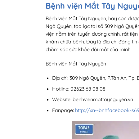
Bệnh viện Mắt Tây Nguy
Bệnh viện Mắt Tây Nguyên, hay còn được 
Ngô Quyền, tọa lạc tại số 309 Ngô Quyền, 
viện nằm trên tuyến đường chính, rất tiệ
khám chữa bệnh. Đây là địa chỉ đáng tin
chăm sóc sức khỏe đôi mắt của mình.
Bệnh viện Mắt Tây Nguyên
Địa chỉ: 309 Ngô Quyền, P.Tân An, Tp.
Hotline: 02623 68 08 08
Website: benhvienmattaynguyen.vn
Fanpage:
http://xn--bnhfacebook-s