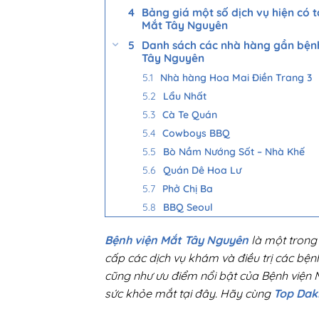
Bảng giá một số dịch vụ hiện có t
Mắt Tây Nguyên
Danh sách các nhà hàng gần bện
Tây Nguyên
Nhà hàng Hoa Mai Điền Trang 3
Lẩu Nhất
Cà Te Quán
Cowboys BBQ
Bò Nầm Nướng Sốt – Nhà Khế
Quán Dê Hoa Lư
Phở Chị Ba
BBQ Seoul
Bệnh viện Mắt Tây Nguyên
là một trong 
cấp các dịch vụ khám và điều trị các bệnh l
cũng như ưu điểm nổi bật của Bệnh viện 
sức khỏe mắt tại đây. Hãy cùng
Top Dak