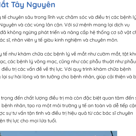
 Mắt Tây Nguyên
tế chuyên sâu trong lĩnh vực chăm sóc và điều trị các bệnh l
Nguyên và các vùng lân cận. Với sứ mệnh mang lại dịch vụ
đã không ngừng phát triển và nâng cấp hệ thống cơ sở vật c
 bác sĩ, nhân viên y tế giàu kinh nghiệm và chuyên môn.
y tế như khám chữa các bệnh lý về mắt như cườm mắt, tật kh
mạc, các bệnh lý võng mạc, cũng như các phẫu thuật như phẫu
 điều trị các vấn đề về thị lực. Với quy trình khám chữa bệnh
i sự hài lòng và tin tưởng cho bệnh nhân, giúp cải thiện và 
trọng đến chất lượng điều trị mà còn đặc biệt quan tâm đến 
g bệnh nhân, tạo ra một môi trường y tế an toàn và dễ tiếp cậ
 sự tư vấn tận tình và điều trị hiệu quả từ các bác sĩ chuyên
n thị lực cho mọi lứa tuổi.