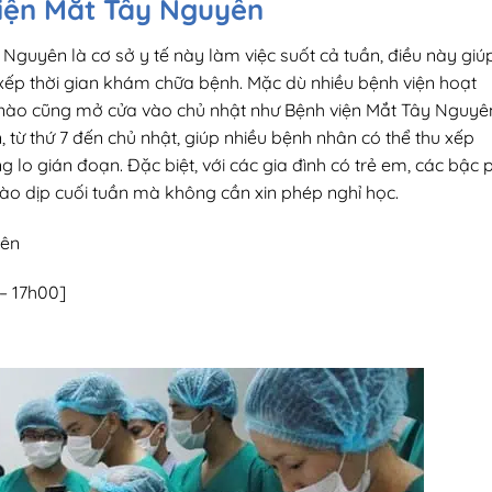
viện Mắt Tây Nguyên
Nguyên là cơ sở y tế này làm việc suốt cả tuần, điều này giú
 xếp thời gian khám chữa bệnh. Mặc dù nhiều bệnh viện hoạt
 nào cũng mở cửa vào chủ nhật như Bệnh viện Mắt Tây Nguyê
n, từ thứ 7 đến chủ nhật, giúp nhiều bệnh nhân có thể thu xếp
lo gián đoạn. Đặc biệt, với các gia đình có trẻ em, các bậc 
ào dịp cuối tuần mà không cần xin phép nghỉ học.
yên
 – 17h00]