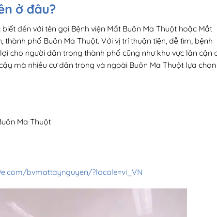
ên ở đâu?
biết đến với tên gọi Bệnh viện Mắt Buôn Ma Thuột hoặc Mắt
thành phố Buôn Ma Thuột. Với vị trí thuận tiện, dễ tìm, bệnh
n lợi cho người dân trong thành phố cũng như khu vực lân cận 
 cậy mà nhiều cư dân trong và ngoài Buôn Ma Thuột lựa chọn
 Buôn Ma Thuột
69e.com/bvmattaynguyen/?locale=vi_VN