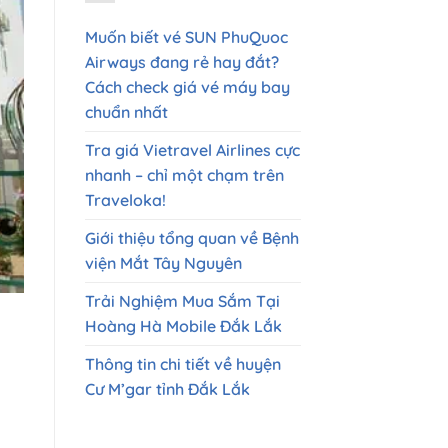
Muốn biết vé SUN PhuQuoc
Airways đang rẻ hay đắt?
Cách check giá vé máy bay
chuẩn nhất
Tra giá Vietravel Airlines cực
nhanh – chỉ một chạm trên
Traveloka!
Giới thiệu tổng quan về Bệnh
viện Mắt Tây Nguyên
Trải Nghiệm Mua Sắm Tại
Hoàng Hà Mobile Đắk Lắk
Thông tin chi tiết về huyện
Cư M’gar tỉnh Đắk Lắk