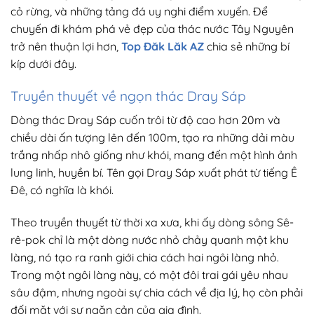
cỏ rừng, và những tảng đá uy nghi điểm xuyến. Để
chuyến đi khám phá vẻ đẹp của thác nước Tây Nguyên
trở nên thuận lợi hơn,
Top Đăk Lăk AZ
chia sẻ những bí
kíp dưới đây.
Truyền thuyết về ngọn thác Dray Sáp
Dòng thác Dray Sáp cuốn trôi từ độ cao hơn 20m và
chiều dài ấn tượng lên đến 100m, tạo ra những dải màu
trắng nhấp nhô giống như khói, mang đến một hình ảnh
lung linh, huyền bí. Tên gọi Dray Sáp xuất phát từ tiếng Ê
Đê, có nghĩa là khói.
Theo truyền thuyết từ thời xa xưa, khi ấy dòng sông Sê-
rê-pok chỉ là một dòng nước nhỏ chảy quanh một khu
làng, nó tạo ra ranh giới chia cách hai ngôi làng nhỏ.
Trong một ngôi làng này, có một đôi trai gái yêu nhau
sâu đậm, nhưng ngoài sự chia cách về địa lý, họ còn phải
đối mặt với sự ngăn cản của gia đình.