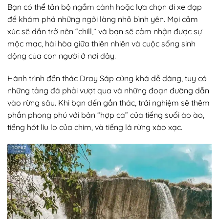
Bạn có thể tản bộ ngắm cảnh hoặc lựa chọn đi xe đạp
để khám phá những ngôi làng nhỏ bình yên. Mọi cảm
xúc sẽ dần trở nên “chill,” và bạn sẽ cảm nhận được sự
mộc mạc, hài hòa giữa thiên nhiên và cuộc sống sinh
động của con người ở nơi đây.
Hành trình đến thác Dray Sáp cũng khá dễ dàng, tuy có
những tảng đá phải vượt qua và những đoạn đường dẫn
vào rừng sâu. Khi bạn đến gần thác, trải nghiệm sẽ thêm
phần phong phú với bản “hợp ca” của tiếng suối ào ào,
tiếng hót líu lo của chim, và tiếng lá rừng xào xạc.