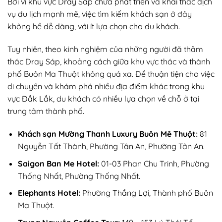
Bởi vì khu vực Dray Sáp chưa phát triển và khai thác dịch
vụ du lịch mạnh mẽ, việc tìm kiếm khách sạn ở đây
không hề dễ dàng, với ít lựa chọn cho du khách.
Tuy nhiên, theo kinh nghiệm của những người đã thăm
thác Dray Sáp, khoảng cách giữa khu vực thác và thành
phố Buôn Ma Thuột không quá xa. Để thuận tiện cho việc
di chuyển và khám phá nhiều địa điểm khác trong khu
vực Đắk Lắk, du khách có nhiều lựa chọn về chỗ ở tại
trung tâm thành phố.
Khách sạn Mường Thanh Luxury Buôn Mê Thuột:
81
Nguyễn Tất Thành, Phường Tân An, Phường Tân An.
Saigon Ban Me Hotel:
01-03 Phan Chu Trinh, Phường
Thống Nhất, Phường Thống Nhất.
Elephants Hotel:
Phường Thắng Lợi, Thành phố Buôn
Ma Thuột.