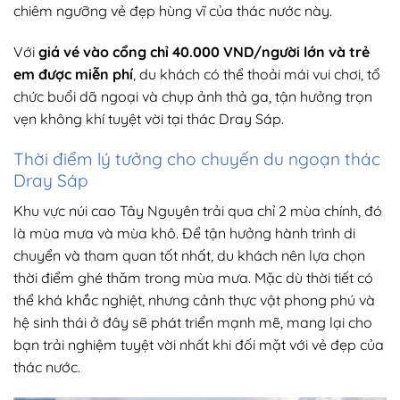
chiêm ngưỡng vẻ đẹp hùng vĩ của thác nước này.
Với
giá vé vào cổng chỉ 40.000 VND/người lớn và trẻ
em được miễn phí
, du khách có thể thoải mái vui chơi, tổ
chức buổi dã ngoại và chụp ảnh thả ga, tận hưởng trọn
vẹn không khí tuyệt vời tại thác Dray Sáp.
Thời điểm lý tưởng cho chuyến du ngoạn thác
Dray Sáp
Khu vực núi cao Tây Nguyên trải qua chỉ 2 mùa chính, đó
là mùa mưa và mùa khô. Để tận hưởng hành trình di
chuyển và tham quan tốt nhất, du khách nên lựa chọn
thời điểm ghé thăm trong mùa mưa. Mặc dù thời tiết có
thể khá khắc nghiệt, nhưng cảnh thực vật phong phú và
hệ sinh thái ở đây sẽ phát triển mạnh mẽ, mang lại cho
bạn trải nghiệm tuyệt vời nhất khi đối mặt với vẻ đẹp của
thác nước.