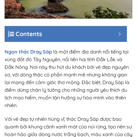
Contents
Ngọn thác Dray Sáp
là một điểm địa danh nổi tiếng tại
vùng đất đỏ Tây Nguyên, nối liền hai tỉnh Đắk Lắk và
Đắk Nông. Nơi này thu hút du khách bởi vẻ đẹp nguyên
sơ, với dòng thác có phần mạnh mẽ nhưng không gian
lại mang đến cảm giác thơ mộng. Đặc biệt, Dray Sáp là
điểm dừng chân lý tưởng cho những người yêu thích du
lịch mạo hiểm, muốn tận hưởng sự hòa mình vào thiên
nhiên.
Với vẻ đẹp tự nhiên hùng vĩ, thác Dray Sáp được bao
quanh bởi khung cảnh xanh mát của núi rừng, tạo nên sự
hoàn hảo giữa dòng nước trắng bạch, màu xanh của cây