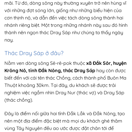
mãi. Từ đó, dòng sông này thường xuyên trở nên hùng vĩ
với những đợt sóng lớn, giống như những biểu hiện của
cơn thịnh nộ, và dẫn đến việc tách dòng sông thành hai
nhánh riêng biệt. Một trong những nhánh này sau đó hình
thành nên ngọn thác Dray Sáp như chúng ta thấy ngày
nay.
Thác Dray Sáp ở đâu?
Nằm ven dòng sông Sê-rê-pok thuộc
xã Đắk Sôr, huyện
Krông Nô, tỉnh Đắk Nông, thác Dray Sáp
hay còn được
biết đến với cái tên thác Chồng, cách thành phố Buôn Ma
Thuột khoảng 30km. Tại đây, du khách sẽ được trải
nghiệm việc ngắm nhìn Dray Nur (thác vợ) và Dray Sáp
(thác chồng).
Đây là điểm nối giữa hai tỉnh Đắk Lắk và Đắk Nông, tạo
nên một địa điểm đặc biệt mà mọi du khách ghé thăm
vùng Tây Nguyên đều ao ước được đặt chân tới để