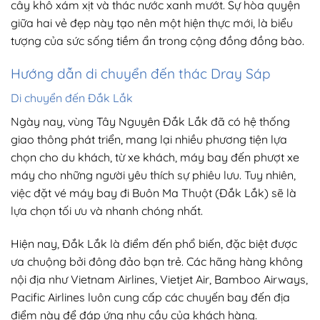
cây khô xám xịt và thác nước xanh mướt. Sự hòa quyện
giữa hai vẻ đẹp này tạo nên một hiện thực mới, là biểu
tượng của sức sống tiềm ẩn trong cộng đồng đồng bào.
Hướng dẫn di chuyển đến thác Dray Sáp
Di chuyển đến Đắk Lắk
Ngày nay, vùng Tây Nguyên Đắk Lắk đã có hệ thống
giao thông phát triển, mang lại nhiều phương tiện lựa
chọn cho du khách, từ xe khách, máy bay đến phượt xe
máy cho những người yêu thích sự phiêu lưu. Tuy nhiên,
việc đặt vé máy bay đi Buôn Ma Thuột (Đắk Lắk) sẽ là
lựa chọn tối ưu và nhanh chóng nhất.
Hiện nay, Đắk Lắk là điểm đến phổ biến, đặc biệt được
ưa chuộng bởi đông đảo bạn trẻ. Các hãng hàng không
nội địa như Vietnam Airlines, Vietjet Air, Bamboo Airways,
Pacific Airlines luôn cung cấp các chuyến bay đến địa
điểm này để đáp ứng nhu cầu của khách hàng.