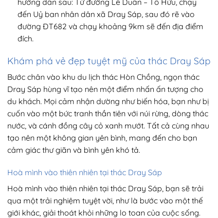
hướng dẫn sau: Từ đường Lê Duẩn – Tố Hữu, chạy
đến Uỷ ban nhân dân xã Dray Sáp, sau đó rẽ vào
đường ĐT682 và chạy khoảng 9km sẽ đến địa điểm
đích.
Khám phá vẻ đẹp tuyệt mỹ của thác Dray Sáp
Bước chân vào khu du lịch thác Hòn Chồng, ngọn thác
Dray Sáp hùng vĩ tạo nên một điểm nhấn ấn tượng cho
du khách. Mọi cảm nhận dường như biến hóa, bạn như bị
cuốn vào một bức tranh thần tiên với núi rừng, dòng thác
nước, và cánh đồng cây cỏ xanh mướt. Tất cả cùng nhau
tạo nên một không gian yên bình, mang đến cho bạn
cảm giác thư giãn và bình yên khó tả.
Hoà mình vào thiên nhiên tại thác Dray Sáp
Hoà mình vào thiên nhiên tại thác Dray Sáp, bạn sẽ trải
qua một trải nghiệm tuyệt vời, như là bước vào một thế
giới khác, giải thoát khỏi những lo toan của cuộc sống.