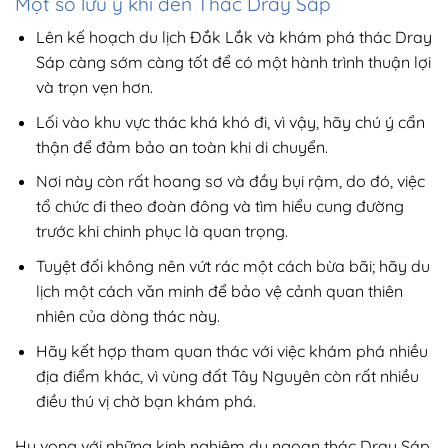
Một số lưu ý khi đến Thác Dray Sáp
Lên kế hoạch du lịch Đắk Lắk và khám phá thác Dray
Sáp càng sớm càng tốt để có một hành trình thuận lợi
và trọn vẹn hơn.
Lối vào khu vực thác khá khó đi, vì vậy, hãy chú ý cẩn
thận để đảm bảo an toàn khi di chuyển.
Nơi này còn rất hoang sơ và đầy bụi rậm, do đó, việc
tổ chức đi theo đoàn đông và tìm hiểu cung đường
trước khi chinh phục là quan trọng.
Tuyệt đối không nên vứt rác một cách bừa bãi; hãy du
lịch một cách văn minh để bảo vệ cảnh quan thiên
nhiên của dòng thác này.
Hãy kết hợp tham quan thác với việc khám phá nhiều
địa điểm khác, vì vùng đất Tây Nguyên còn rất nhiều
điều thú vị chờ bạn khám phá.
Hy vọng với những kinh nghiệm du ngoạn thác Dray Sáp