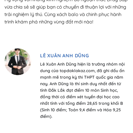
vừa chia sẻ sẽ giúp bạn có chuyến đi thuận lợi với những
trải nghiệm lý thú. Cùng xách balo và chinh phục hành
trình khám phá những vùng đất mới nào!
LÊ XUÂN ANH DŨNG
Lê Xuân Anh Dũng hiện là trưởng nhóm nội
dung của topdaklakaz.com, đã ghi dấu ấn
mạnh mẽ trong kỳ thi THPT quốc gia năm
nay. Anh Dũng là thí sinh duy nhất đến từ
tỉnh Đắk Lắk đạt điểm 10 môn Sinh học,
đồng thời có điểm xét tuyển đại học cao
nhất tỉnh với tổng điểm 28,65 trong khối B
(Sinh 10 điểm; Toán 9,4 điểm và Hóa 9,25
điểm).