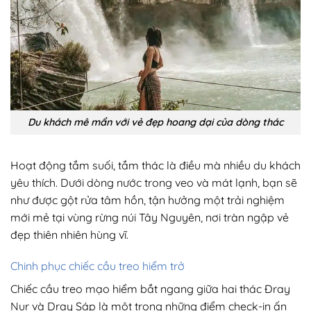
Du khách mê mẩn với vẻ đẹp hoang dại của dòng thác
Hoạt động tắm suối, tắm thác là điều mà nhiều du khách
yêu thích. Dưới dòng nước trong veo và mát lạnh, bạn sẽ
như được gột rửa tâm hồn, tận hưởng một trải nghiệm
mới mẻ tại vùng rừng núi Tây Nguyên, nơi tràn ngập vẻ
đẹp thiên nhiên hùng vĩ.
Chinh phục chiếc cầu treo hiểm trở
Chiếc cầu treo mạo hiểm bắt ngang giữa hai thác Đray
Nur và Dray Sáp là một trong những điểm check-in ấn