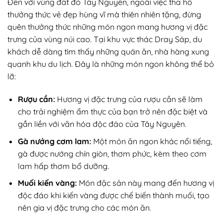
Đến với vùng đất đỏ Tây Nguyên, ngoài việc tha hồ
thưởng thức vẻ đẹp hùng vĩ mà thiên nhiên tặng, đừng
quên thưởng thức những món ngon mang hương vị đặc
trưng của vùng núi cao. Tại khu vực thác Dray Sáp, du
khách dễ dàng tìm thấy những quán ăn, nhà hàng xung
quanh khu du lịch. Đây là những món ngon không thể bỏ
lỡ:
Rượu cần:
Hương vị đặc trưng của rượu cần sẽ làm
cho trải nghiệm ẩm thực của bạn trở nên đặc biệt và
gắn liền với văn hóa độc đáo của Tây Nguyên.
Gà nướng cơm lam:
Một món ăn ngon khác nổi tiếng,
gà được nướng chín giòn, thơm phức, kèm theo cơm
lam hấp thơm bổ dưỡng.
Muối kiến vàng:
Món đặc sản này mang đến hương vị
độc đáo khi kiến vàng được chế biến thành muối, tạo
nên gia vị đặc trưng cho các món ăn.